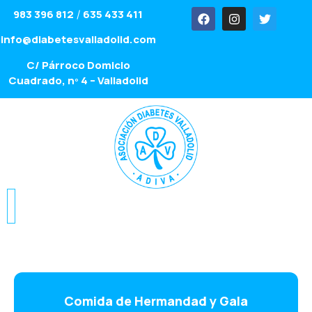
983 396 812
635 433 411
/
info@diabetesvalladolid.com
C/ Párroco Domicio
Cuadrado, nº 4 – Valladolid
Comida de Hermandad y Gala