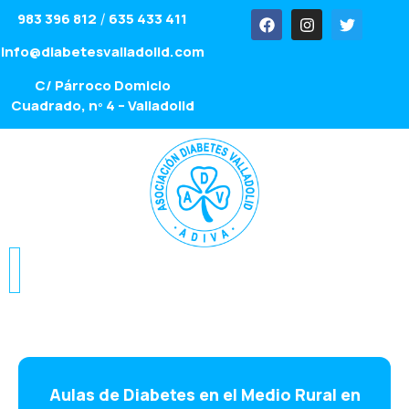
983 396 812
635 433 411
/
info@diabetesvalladolid.com
C/ Párroco Domicio
Cuadrado, nº 4 – Valladolid
Aulas de Diabetes en el Medio Rural en