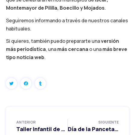
Montemayor de Pililla, Boecillo y Mojados
.
Seguiremos informando a través de nuestros canales
habituales.
Si quieres, también puedo prepararte una
versión
más periodística
, una
más cercana
o una
más breve
tipo noticia web
.
ANTERIOR
SIGUIENTE
Taller Infantil de Pascua en Valladolid 2026
Día de la Pancetada: un bocadillo por una buena causa