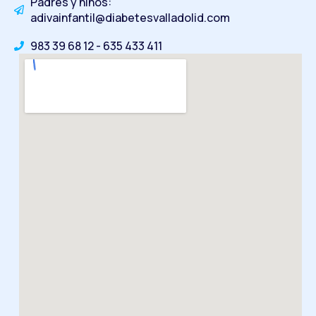
Padres y niños:
adivainfantil@diabetesvalladolid.com
983 39 68 12 - 635 433 411