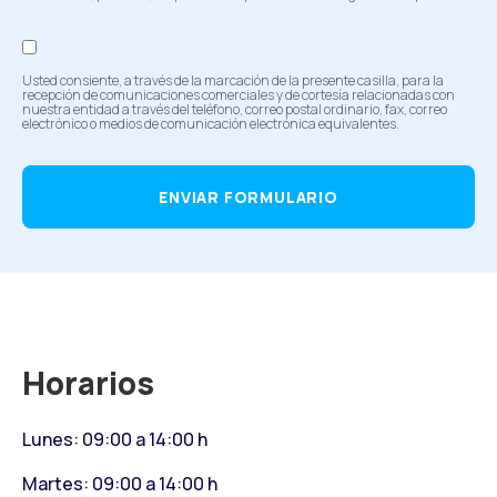
Usted consiente, a través de la marcación de la presente casilla, para la
recepción de comunicaciones comerciales y de cortesía relacionadas con
nuestra entidad a través del teléfono, correo postal ordinario, fax, correo
electrónico o medios de comunicación electrónica equivalentes.
ENVIAR FORMULARIO
Horarios
Lunes: 09:00 a 14:00 h
Martes: 09:00 a 14:00 h