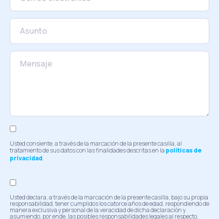
Usted consiente, a través de la marcación de la presente casilla, al
tratamiento de sus datos con las finalidades descritas en la
políticas de
privacidad
.
Usted declara, a través de la marcación de la presente casilla, bajo su propia
responsabilidad, tener cumplidos los catorce años de edad, respondiendo de
manera exclusiva y personal de la veracidad de dicha declaración y
asumiendo, por ende, las posibles responsabilidades legales al respecto.