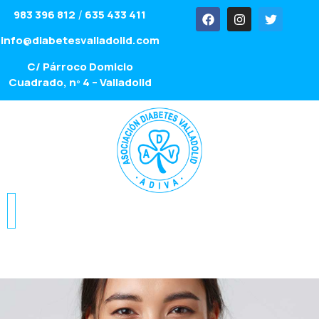
983 396 812
635 433 411
/
info@diabetesvalladolid.com
C/ Párroco Domicio
Cuadrado, nº 4 – Valladolid