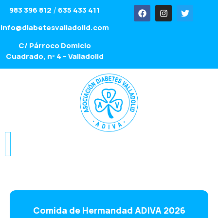
983 396 812
635 433 411
/
info@diabetesvalladolid.com
C/ Párroco Domicio
Cuadrado, nº 4 – Valladolid
Comida de Hermandad ADIVA 2026