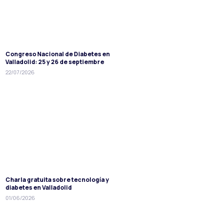
Congreso Nacional de Diabetes en
Valladolid: 25 y 26 de septiembre
22/07/2026
Charla gratuita sobre tecnología y
diabetes en Valladolid
01/06/2026