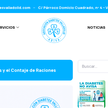
esvalladolid.com
C/ Párroco Domicio Cuadrado, nº 4 – V
–
RVICIOS
NOTICIAS
s y el Contaje de Raciones