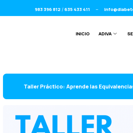
983 396 812
635 433 411
info@diabet
/
–
INICIO
ADIVA
SE
Taller Práctico: Aprende las Equivalencia