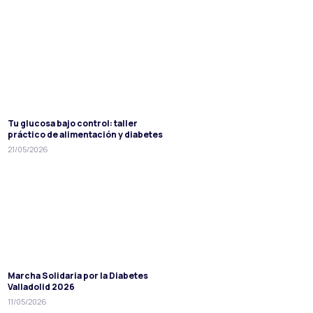
Tu glucosa bajo control: taller
práctico de alimentación y diabetes
21/05/2026
Marcha Solidaria por la Diabetes
Valladolid 2026
11/05/2026