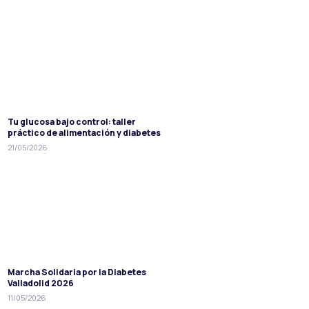
Tu glucosa bajo control: taller
práctico de alimentación y diabetes
21/05/2026
Marcha Solidaria por la Diabetes
Valladolid 2026
11/05/2026