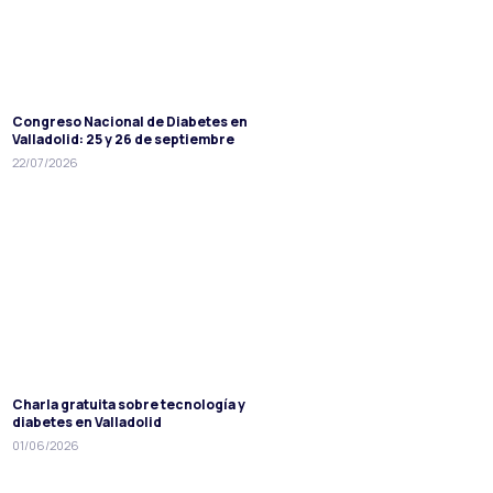
Congreso Nacional de Diabetes en
Valladolid: 25 y 26 de septiembre
22/07/2026
Charla gratuita sobre tecnología y
diabetes en Valladolid
01/06/2026