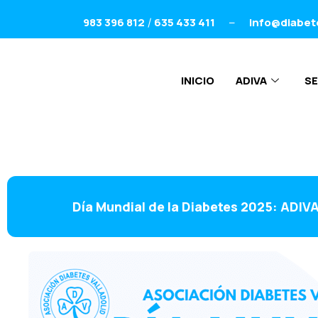
983 396 812
635 433 411
info@diabet
/
–
INICIO
ADIVA
SE
Día Mundial de la Diabetes 2025: ADIVA 