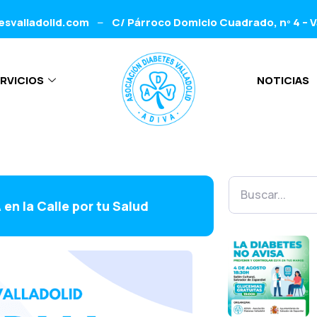
esvalladolid.com
C/ Párroco Domicio Cuadrado, nº 4 – V
–
RVICIOS
NOTICIAS
en la Calle por tu Salud