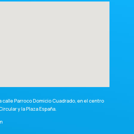
 calle Parroco Domicio Cuadrado, en el centro
Circular y la Plaza España.
om