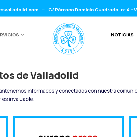
esvalladolid.com
C/ Párroco Domicio Cuadrado, nº 4 – V
–
RVICIOS
NOTICIAS
tos de Valladolid
 mantenernos informados y conectados con nuestra comuni
r es invaluable.