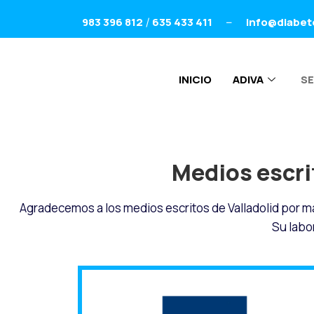
983 396 812
635 433 411
info@diabet
/
–
INICIO
ADIVA
SE
Medios escri
Agradecemos a los medios escritos de Valladolid por
Su labo