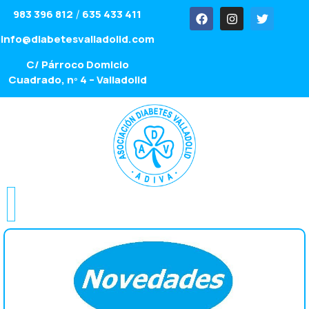
983 396 812
635 433 411
/
info@diabetesvalladolid.com
C/ Párroco Domicio
Cuadrado, nº 4 – Valladolid