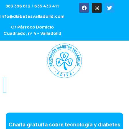
983 396 812
635 433 411
/
info@diabetesvalladolid.com
C/ Párroco Domicio
Cuadrado, nº 4 – Valladolid
Charla gratuita sobre tecnología y diabetes