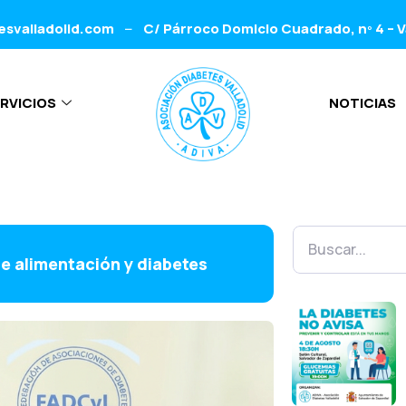
esvalladolid.com
C/ Párroco Domicio Cuadrado, nº 4 – V
–
RVICIOS
NOTICIAS
de alimentación y diabetes