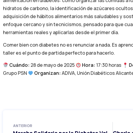
alimentación en diabetes: cómo organizar las comidas a lo 
hidratos de carbono, la identificación de azúcares ocultos
adquisición de hábitos alimentarios más saludables y sost
enfoque cercano y sin tecnicismos, pensado para que cua
herramientas reales y aplicarlas desde el primer día.
Comer bien con diabetes no es renunciar a nada. Es aprend
taller es el punto de partida perfecto para hacerlo.
Cuándo:
28 de mayo de 2025
Hora:
17:30 horas
D
Grupo PSN
Organizan:
ADIVA, Unión Diabéticos Alicant
ANTERIOR
Marcha Solidaria por la Diabetes Valladolid 2026