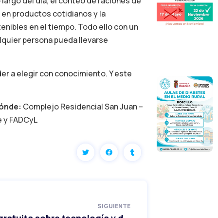
largo del día, el conteo de raciones de
 en productos cotidianos y la
enibles en el tiempo. Todo ello con un
lquier persona pueda llevarse
er a elegir con conocimiento. Y este
ónde:
Complejo Residencial San Juan –
e y FADCyL
SIGUIENTE
Charla gratuita sobre tecnología y diabetes en Valladolid