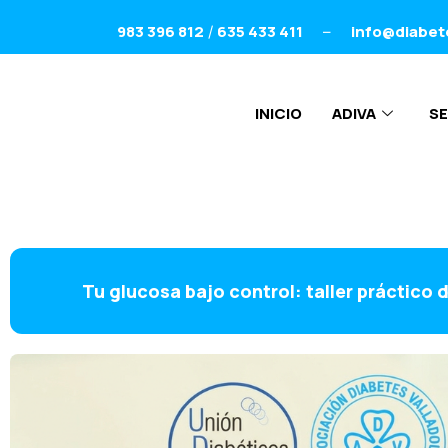
983 396 812
635 433 411
info@diabet
/
–
INICIO
ADIVA
SE
Tu glucosa bajo control: taller práctico 