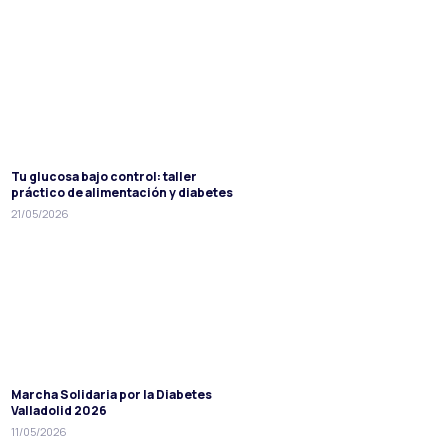
Tu glucosa bajo control: taller
práctico de alimentación y diabetes
21/05/2026
Marcha Solidaria por la Diabetes
Valladolid 2026
11/05/2026