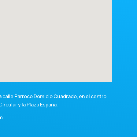
 calle Parroco Domicio Cuadrado, en el centro
Circular y la Plaza España.
om