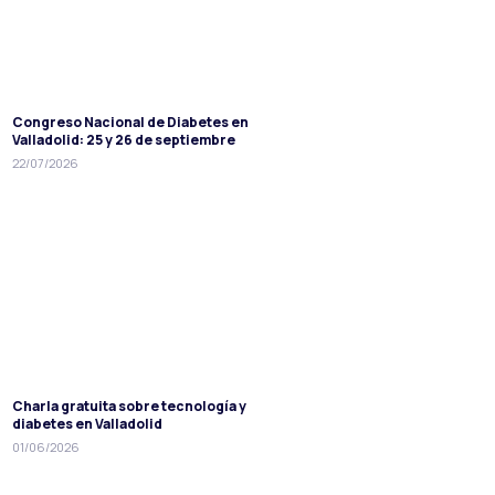
Congreso Nacional de Diabetes en
Valladolid: 25 y 26 de septiembre
22/07/2026
Charla gratuita sobre tecnología y
diabetes en Valladolid
01/06/2026