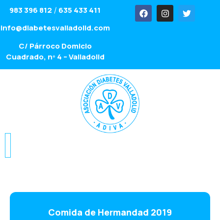
983 396 812
635 433 411
/
info@diabetesvalladolid.com
C/ Párroco Domicio
Cuadrado, nº 4 – Valladolid
Comida de Hermandad 2019