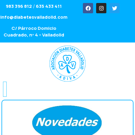
983 396 812
635 433 411
/
info@diabetesvalladolid.com
C/ Párroco Domicio
Cuadrado, nº 4 – Valladolid